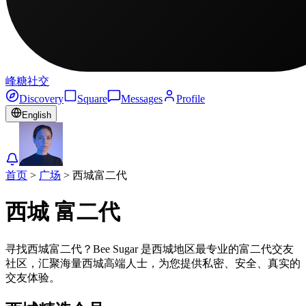
峰糖社交
Discovery
Square
Messages
Profile
English
首页
>
广场
>
西城
富二代
西城
富二代
寻找西城富二代？Bee Sugar 是西城地区最专业的富二代交友
社区，汇聚海量西城高端人士，为您提供私密、安全、真实的
交友体验。